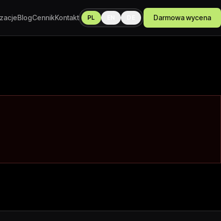
izacje
Blog
Cennik
Kontakt
Darmowa wycena
PL
EN
DE