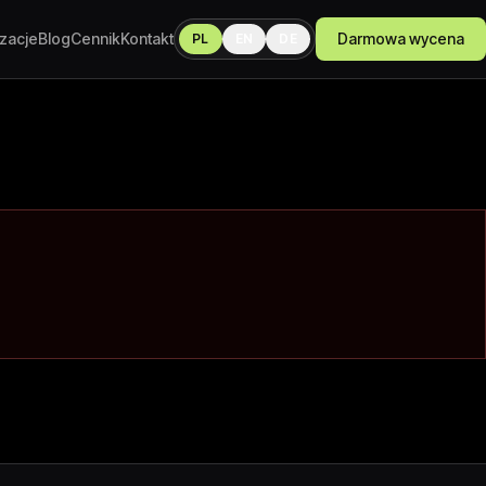
izacje
Blog
Cennik
Kontakt
Darmowa wycena
PL
EN
DE