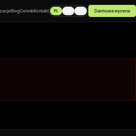
izacje
Blog
Cennik
Kontakt
Darmowa wycena
PL
EN
DE