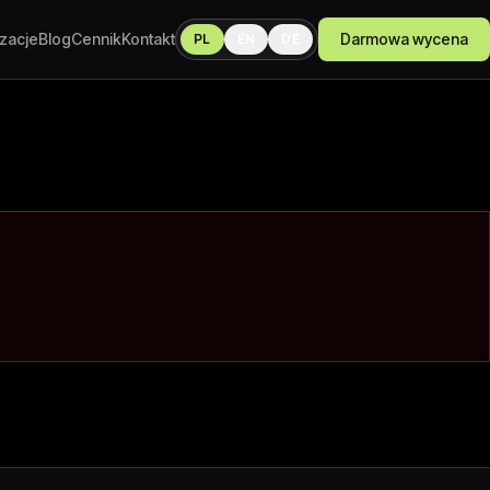
izacje
Blog
Cennik
Kontakt
Darmowa wycena
PL
EN
DE