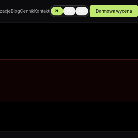
izacje
Blog
Cennik
Kontakt
Darmowa wycena
PL
EN
DE