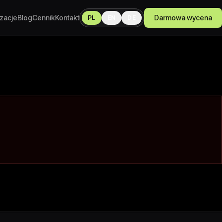
izacje
Blog
Cennik
Kontakt
Darmowa wycena
PL
EN
DE