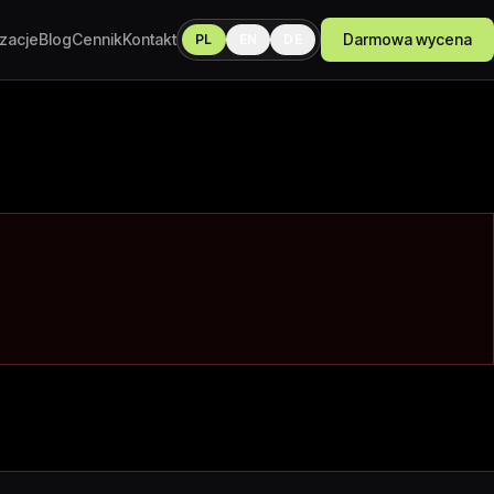
izacje
Blog
Cennik
Kontakt
Darmowa wycena
PL
EN
DE