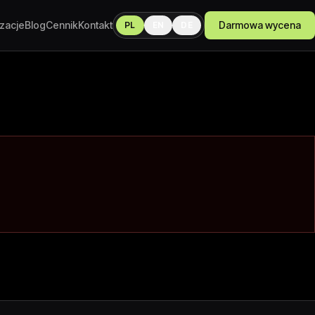
izacje
Blog
Cennik
Kontakt
Darmowa wycena
PL
EN
DE