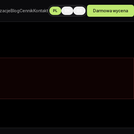
izacje
Blog
Cennik
Kontakt
Darmowa wycena
PL
EN
DE