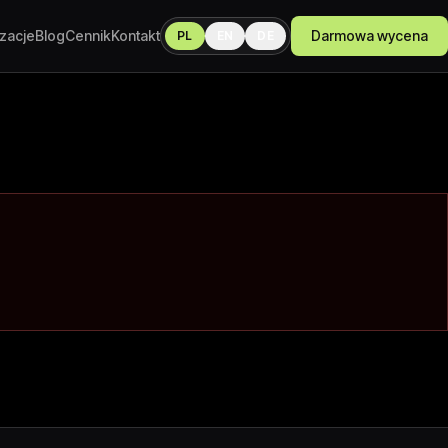
izacje
Blog
Cennik
Kontakt
Darmowa wycena
PL
EN
DE