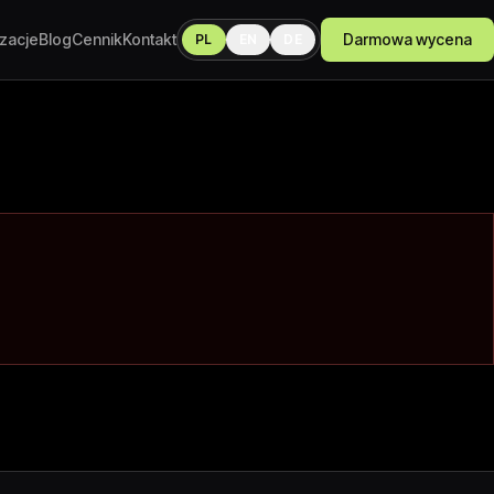
izacje
Blog
Cennik
Kontakt
Darmowa wycena
PL
EN
DE