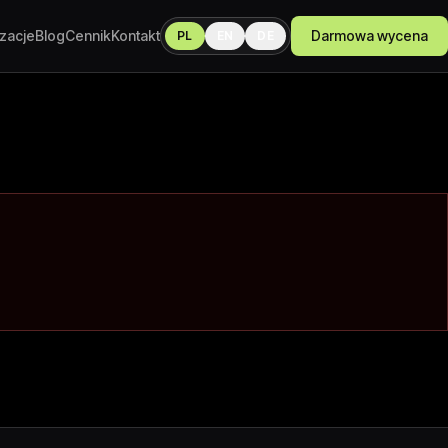
izacje
Blog
Cennik
Kontakt
Darmowa wycena
PL
EN
DE