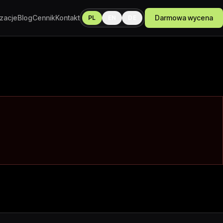
izacje
Blog
Cennik
Kontakt
Darmowa wycena
PL
EN
DE