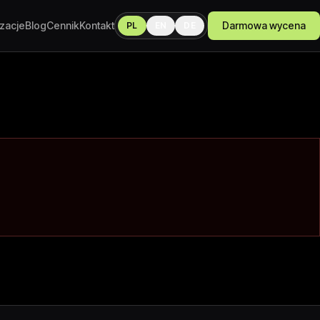
izacje
Blog
Cennik
Kontakt
Darmowa wycena
PL
EN
DE