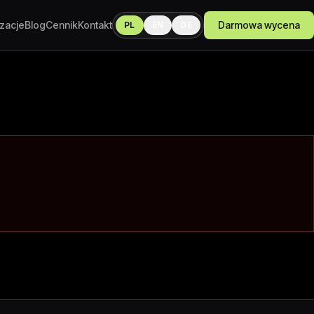
izacje
Blog
Cennik
Kontakt
Darmowa wycena
PL
EN
DE