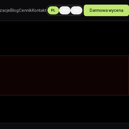
izacje
Blog
Cennik
Kontakt
Darmowa wycena
PL
EN
DE