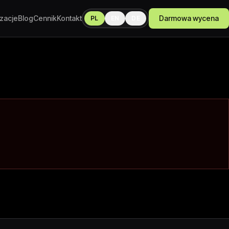
izacje
Blog
Cennik
Kontakt
Darmowa wycena
PL
EN
DE