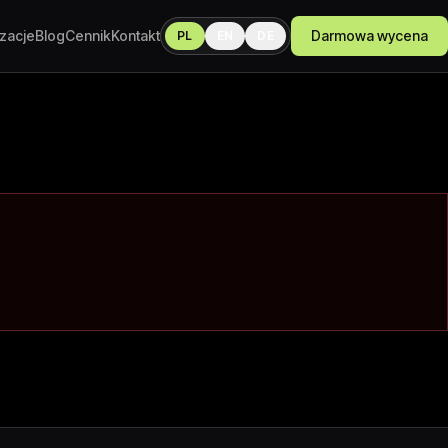
izacje
Blog
Cennik
Kontakt
Darmowa wycena
PL
EN
DE