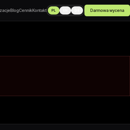
izacje
Blog
Cennik
Kontakt
Darmowa wycena
PL
EN
DE