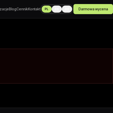
izacje
Blog
Cennik
Kontakt
Darmowa wycena
PL
EN
DE