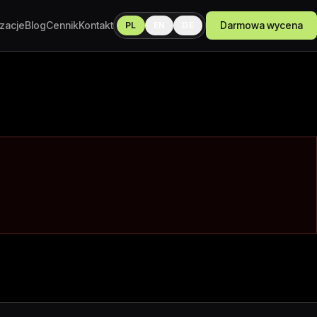
izacje
Blog
Cennik
Kontakt
Darmowa wycena
PL
EN
DE